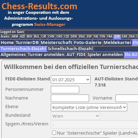
Logged on: Gast
Arabic
ARM
AZE
BIH
BUL
CAT
CHN
CRO
CZE
DEN
ENG
ESP
FAI
FIN
FRA
GER
GRE
INA
I
Home
TurnierDB
Meisterschaft
Foto-Galerie
Meldekartei
El
Turnierschach-Elozahl
Schnellschach-Elozahl
Allgemeines
Turnier anmelden: AUT
FIDE
Spieler anmelden
Elo AU
Willkommen bei den offiziellen Turnierscha
FIDE-Elolisten Stand
AUT-Elolisten Stand
7.518
Personennummer
Nachname
Vorname
Ebene
Bundesland
Spgem./Kreis/Verein
Nur "österreichische" Spieler (Land=A