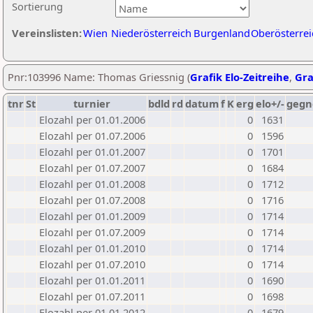
Sortierung
Vereinslisten:
Wien
Niederösterreich
Burgenland
Oberösterrei
Pnr:103996 Name: Thomas Griessnig (
Grafik Elo-Zeitreihe
,
Gra
tnr
St
turnier
bdld
rd
datum
f
K
erg
elo+/-
gegn
Elozahl per 01.01.2006
0
1631
Elozahl per 01.07.2006
0
1596
Elozahl per 01.01.2007
0
1701
Elozahl per 01.07.2007
0
1684
Elozahl per 01.01.2008
0
1712
Elozahl per 01.07.2008
0
1716
Elozahl per 01.01.2009
0
1714
Elozahl per 01.07.2009
0
1714
Elozahl per 01.01.2010
0
1714
Elozahl per 01.07.2010
0
1714
Elozahl per 01.01.2011
0
1690
Elozahl per 01.07.2011
0
1698
Elozahl per 01.01.2012
0
1679