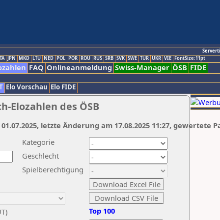
Servert
TA
JPN
MKD
LTU
NED
POL
POR
ROU
RUS
SRB
SVK
SWE
TUR
UKR
VIE
FontSize:11pt
ozahlen
FAQ
Onlineanmeldung
Swiss-Manager
ÖSB
FIDE
T
Elo Vorschau
Elo FIDE
ch-Elozahlen des ÖSB
 01.07.2025, letzte Änderung am 17.08.2025 11:27, gewertete P
Kategorie
Geschlecht
Spielberechtigung
Top 100
UT)