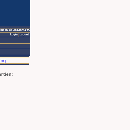
ime 07.08.2026 00:14:45
Login
Logout
artien: