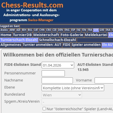
Logged on: Gast
Arabic
ARM
AZE
BIH
BUL
CAT
CHN
CRO
CZE
DEN
ENG
ESP
FAI
FIN
FRA
GER
GRE
INA
I
Home
TurnierDB
Meisterschaft
Foto-Galerie
Meldekartei
El
Turnierschach-Elozahl
Schnellschach-Elozahl
Allgemeines
Turnier anmelden: AUT
FIDE
Spieler anmelden
Elo AU
Willkommen bei den offiziellen Turnierscha
FIDE-Elolisten Stand
AUT-Elolisten Stand
13.945
Personennummer
Nachname
Vorname
Ebene
Bundesland
Spgem./Kreis/Verein
Nur "österreichische" Spieler (Land=A