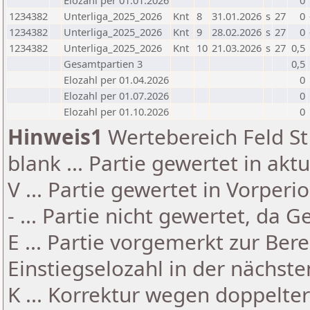
Elozahl per 01.01.2026
0
1234382
Unterliga_2025_2026
Knt
8
31.01.2026
s
27
0
1234382
Unterliga_2025_2026
Knt
9
28.02.2026
s
27
0
1234382
Unterliga_2025_2026
Knt
10
21.03.2026
s
27
0,5
Gesamtpartien 3
0,5
Elozahl per 01.04.2026
0
Elozahl per 01.07.2026
0
Elozahl per 01.10.2026
0
Hinweis1
Wertebereich Feld St 
blank ... Partie gewertet in akt
V ... Partie gewertet in Vorperi
- ... Partie nicht gewertet, da 
E ... Partie vorgemerkt zur Be
Einstiegselozahl in der nächst
K ... Korrektur wegen doppelt