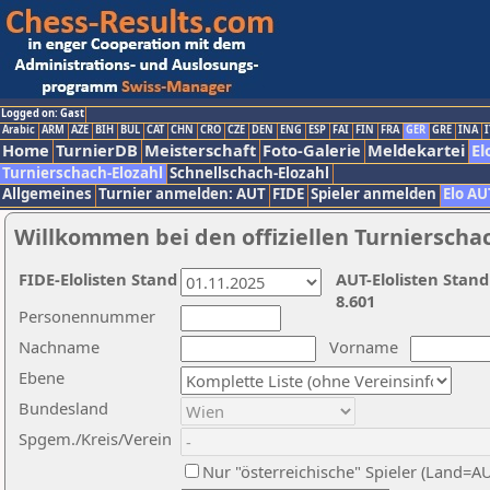
Logged on: Gast
Arabic
ARM
AZE
BIH
BUL
CAT
CHN
CRO
CZE
DEN
ENG
ESP
FAI
FIN
FRA
GER
GRE
INA
I
Home
TurnierDB
Meisterschaft
Foto-Galerie
Meldekartei
El
Turnierschach-Elozahl
Schnellschach-Elozahl
Allgemeines
Turnier anmelden: AUT
FIDE
Spieler anmelden
Elo AU
Willkommen bei den offiziellen Turnierscha
FIDE-Elolisten Stand
AUT-Elolisten Stand
8.601
Personennummer
Nachname
Vorname
Ebene
Bundesland
Spgem./Kreis/Verein
Nur "österreichische" Spieler (Land=A