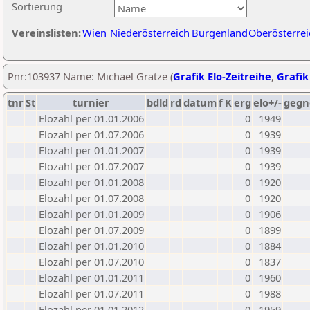
Sortierung
Vereinslisten:
Wien
Niederösterreich
Burgenland
Oberösterrei
Pnr:103937 Name: Michael Gratze (
Grafik Elo-Zeitreihe
,
Grafik
tnr
St
turnier
bdld
rd
datum
f
K
erg
elo+/-
gegn
Elozahl per 01.01.2006
0
1949
Elozahl per 01.07.2006
0
1939
Elozahl per 01.01.2007
0
1939
Elozahl per 01.07.2007
0
1939
Elozahl per 01.01.2008
0
1920
Elozahl per 01.07.2008
0
1920
Elozahl per 01.01.2009
0
1906
Elozahl per 01.07.2009
0
1899
Elozahl per 01.01.2010
0
1884
Elozahl per 01.07.2010
0
1837
Elozahl per 01.01.2011
0
1960
Elozahl per 01.07.2011
0
1988
Elozahl per 01.01.2012
0
1959