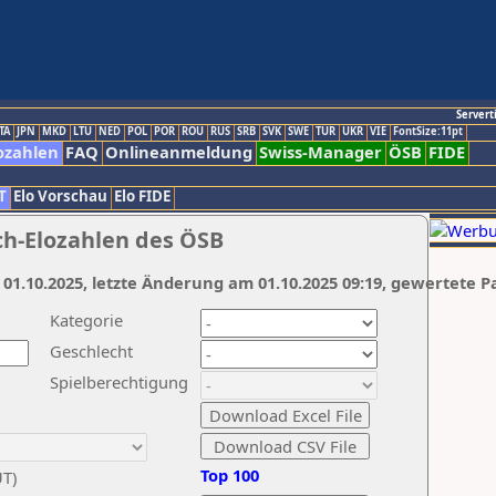
Servert
TA
JPN
MKD
LTU
NED
POL
POR
ROU
RUS
SRB
SVK
SWE
TUR
UKR
VIE
FontSize:11pt
ozahlen
FAQ
Onlineanmeldung
Swiss-Manager
ÖSB
FIDE
T
Elo Vorschau
Elo FIDE
ch-Elozahlen des ÖSB
 01.10.2025, letzte Änderung am 01.10.2025 09:19, gewertete P
Kategorie
Geschlecht
Spielberechtigung
Top 100
UT)