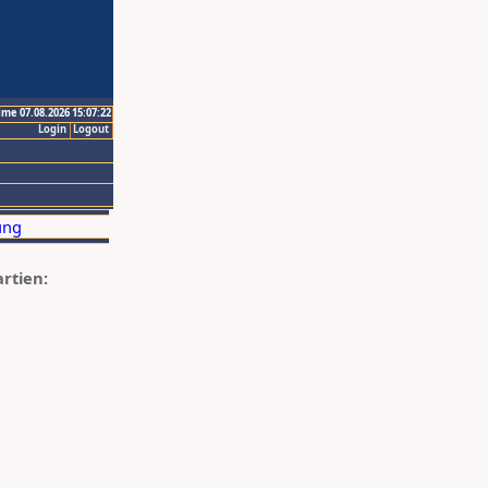
ime 07.08.2026 15:07:22
Login
Logout
artien: