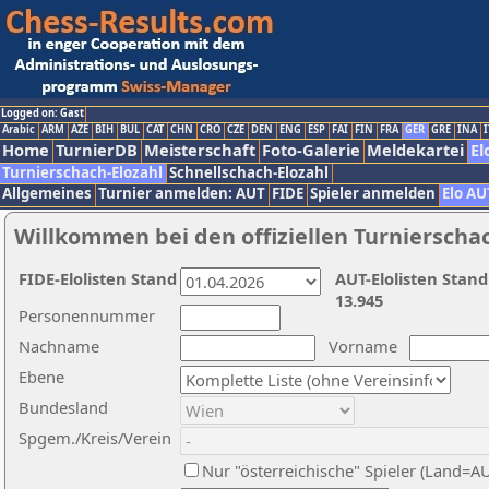
Logged on: Gast
Arabic
ARM
AZE
BIH
BUL
CAT
CHN
CRO
CZE
DEN
ENG
ESP
FAI
FIN
FRA
GER
GRE
INA
I
Home
TurnierDB
Meisterschaft
Foto-Galerie
Meldekartei
El
Turnierschach-Elozahl
Schnellschach-Elozahl
Allgemeines
Turnier anmelden: AUT
FIDE
Spieler anmelden
Elo AU
Willkommen bei den offiziellen Turnierscha
FIDE-Elolisten Stand
AUT-Elolisten Stand
13.945
Personennummer
Nachname
Vorname
Ebene
Bundesland
Spgem./Kreis/Verein
Nur "österreichische" Spieler (Land=A