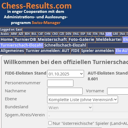
Logged on: Gast
Arabic
ARM
AZE
BIH
BUL
CAT
CHN
CRO
CZE
DEN
ENG
ESP
FAI
FIN
FRA
GER
GRE
INA
I
Home
TurnierDB
Meisterschaft
Foto-Galerie
Meldekartei
El
Turnierschach-Elozahl
Schnellschach-Elozahl
Allgemeines
Turnier anmelden: AUT
FIDE
Spieler anmelden
Elo AU
Willkommen bei den offiziellen Turnierscha
FIDE-Elolisten Stand
AUT-Elolisten Stand
8.601
Personennummer
Nachname
Vorname
Ebene
Bundesland
Spgem./Kreis/Verein
Nur "österreichische" Spieler (Land=A