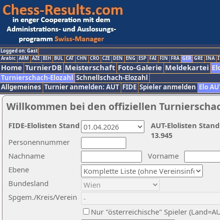
Logged on: Gast
Arabic
ARM
AZE
BIH
BUL
CAT
CHN
CRO
CZE
DEN
ENG
ESP
FAI
FIN
FRA
GER
GRE
INA
I
Home
TurnierDB
Meisterschaft
Foto-Galerie
Meldekartei
El
Turnierschach-Elozahl
Schnellschach-Elozahl
Allgemeines
Turnier anmelden: AUT
FIDE
Spieler anmelden
Elo AU
Willkommen bei den offiziellen Turnierscha
FIDE-Elolisten Stand
AUT-Elolisten Stand
13.945
Personennummer
Nachname
Vorname
Ebene
Bundesland
Spgem./Kreis/Verein
Nur "österreichische" Spieler (Land=A