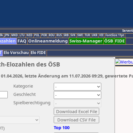
Servert
TA
JPN
MKD
LTU
NED
POL
POR
ROU
RUS
SRB
SVK
SWE
TUR
UKR
VIE
FontSize:11pt
ozahlen
FAQ
Onlineanmeldung
Swiss-Manager
ÖSB
FIDE
T
Elo Vorschau
Elo FIDE
ch-Elozahlen des ÖSB
 01.04.2026, letzte Änderung am 11.07.2026 09:29, gewertete P
Kategorie
Geschlecht
Spielberechtigung
Top 100
UT)