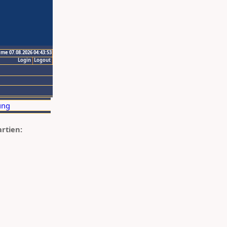
ime 07.08.2026 04:43:53
Login
Logout
artien: