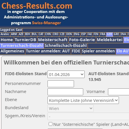
Logged on: Gast
Arabic
ARM
AZE
BIH
BUL
CAT
CHN
CRO
CZE
DEN
ENG
ESP
FAI
FIN
FRA
GER
GRE
INA
I
Home
TurnierDB
Meisterschaft
Foto-Galerie
Meldekartei
El
Turnierschach-Elozahl
Schnellschach-Elozahl
Allgemeines
Turnier anmelden: AUT
FIDE
Spieler anmelden
Elo AU
Willkommen bei den offiziellen Turnierscha
FIDE-Elolisten Stand
AUT-Elolisten Stand
13.945
Personennummer
Nachname
Vorname
Ebene
Bundesland
Spgem./Kreis/Verein
Nur "österreichische" Spieler (Land=A