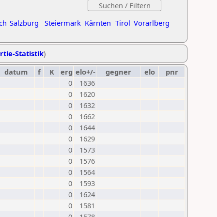
ch
Salzburg
Steiermark
Kärnten
Tirol
Vorarlberg
rtie-Statistik
)
datum
f
K
erg
elo+/-
gegner
elo
pnr
0
1636
0
1620
0
1632
0
1662
0
1644
0
1629
0
1573
0
1576
0
1564
0
1593
0
1624
0
1581
0
1578