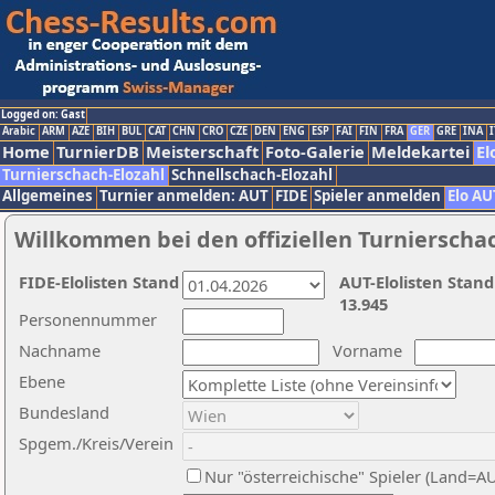
Logged on: Gast
Arabic
ARM
AZE
BIH
BUL
CAT
CHN
CRO
CZE
DEN
ENG
ESP
FAI
FIN
FRA
GER
GRE
INA
I
Home
TurnierDB
Meisterschaft
Foto-Galerie
Meldekartei
El
Turnierschach-Elozahl
Schnellschach-Elozahl
Allgemeines
Turnier anmelden: AUT
FIDE
Spieler anmelden
Elo AU
Willkommen bei den offiziellen Turnierscha
FIDE-Elolisten Stand
AUT-Elolisten Stand
13.945
Personennummer
Nachname
Vorname
Ebene
Bundesland
Spgem./Kreis/Verein
Nur "österreichische" Spieler (Land=A