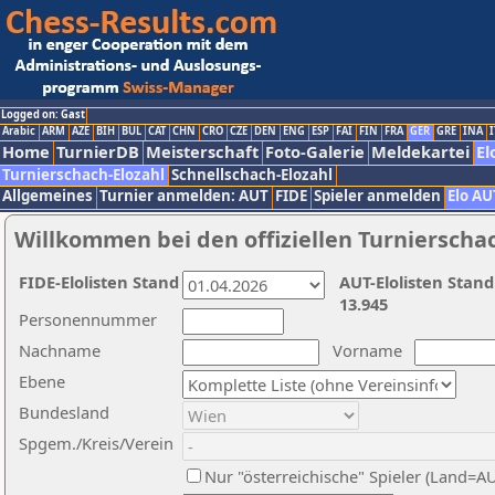
Logged on: Gast
Arabic
ARM
AZE
BIH
BUL
CAT
CHN
CRO
CZE
DEN
ENG
ESP
FAI
FIN
FRA
GER
GRE
INA
I
Home
TurnierDB
Meisterschaft
Foto-Galerie
Meldekartei
El
Turnierschach-Elozahl
Schnellschach-Elozahl
Allgemeines
Turnier anmelden: AUT
FIDE
Spieler anmelden
Elo AU
Willkommen bei den offiziellen Turnierscha
FIDE-Elolisten Stand
AUT-Elolisten Stand
13.945
Personennummer
Nachname
Vorname
Ebene
Bundesland
Spgem./Kreis/Verein
Nur "österreichische" Spieler (Land=A