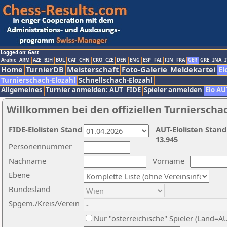
Logged on: Gast
Arabic
ARM
AZE
BIH
BUL
CAT
CHN
CRO
CZE
DEN
ENG
ESP
FAI
FIN
FRA
GER
GRE
INA
I
Home
TurnierDB
Meisterschaft
Foto-Galerie
Meldekartei
El
Turnierschach-Elozahl
Schnellschach-Elozahl
Allgemeines
Turnier anmelden: AUT
FIDE
Spieler anmelden
Elo AU
Willkommen bei den offiziellen Turnierscha
FIDE-Elolisten Stand
AUT-Elolisten Stand
13.945
Personennummer
Nachname
Vorname
Ebene
Bundesland
Spgem./Kreis/Verein
Nur "österreichische" Spieler (Land=A