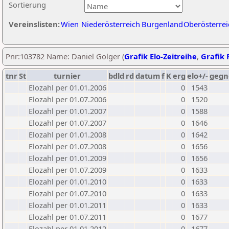
Sortierung
Vereinslisten:
Wien
Niederösterreich
Burgenland
Oberösterrei
Pnr:103782 Name: Daniel Golger (
Grafik Elo-Zeitreihe
,
Grafik P
tnr
St
turnier
bdld
rd
datum
f
K
erg
elo+/-
gegn
Elozahl per 01.01.2006
0
1543
Elozahl per 01.07.2006
0
1520
Elozahl per 01.01.2007
0
1588
Elozahl per 01.07.2007
0
1646
Elozahl per 01.01.2008
0
1642
Elozahl per 01.07.2008
0
1656
Elozahl per 01.01.2009
0
1656
Elozahl per 01.07.2009
0
1633
Elozahl per 01.01.2010
0
1633
Elozahl per 01.07.2010
0
1633
Elozahl per 01.01.2011
0
1633
Elozahl per 01.07.2011
0
1677
Elozahl per 01.01.2012
0
1677