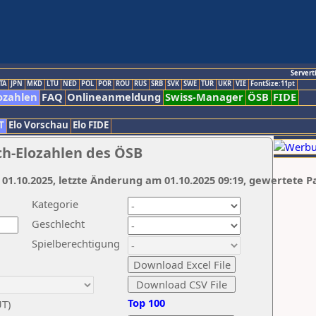
Servert
TA
JPN
MKD
LTU
NED
POL
POR
ROU
RUS
SRB
SVK
SWE
TUR
UKR
VIE
FontSize:11pt
ozahlen
FAQ
Onlineanmeldung
Swiss-Manager
ÖSB
FIDE
T
Elo Vorschau
Elo FIDE
ch-Elozahlen des ÖSB
 01.10.2025, letzte Änderung am 01.10.2025 09:19, gewertete P
Kategorie
Geschlecht
Spielberechtigung
Top 100
UT)