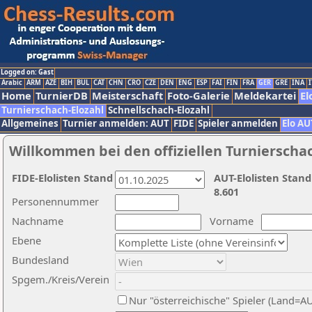
Logged on: Gast
Arabic
ARM
AZE
BIH
BUL
CAT
CHN
CRO
CZE
DEN
ENG
ESP
FAI
FIN
FRA
GER
GRE
INA
I
Home
TurnierDB
Meisterschaft
Foto-Galerie
Meldekartei
El
Turnierschach-Elozahl
Schnellschach-Elozahl
Allgemeines
Turnier anmelden: AUT
FIDE
Spieler anmelden
Elo AU
Willkommen bei den offiziellen Turnierscha
FIDE-Elolisten Stand
AUT-Elolisten Stand
8.601
Personennummer
Nachname
Vorname
Ebene
Bundesland
Spgem./Kreis/Verein
Nur "österreichische" Spieler (Land=A