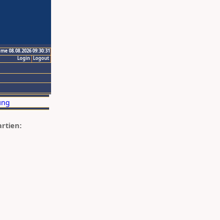
ime 08.08.2026 09:30:31
Login
Logout
artien: