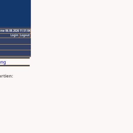
ime 06.08.2026 11:51:04
Login
Logout
artien: