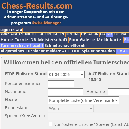
Logged on: Gast
Arabic
ARM
AZE
BIH
BUL
CAT
CHN
CRO
CZE
DEN
ENG
ESP
FAI
FIN
FRA
GER
GRE
INA
I
Home
TurnierDB
Meisterschaft
Foto-Galerie
Meldekartei
El
Turnierschach-Elozahl
Schnellschach-Elozahl
Allgemeines
Turnier anmelden: AUT
FIDE
Spieler anmelden
Elo AU
Willkommen bei den offiziellen Turnierscha
FIDE-Elolisten Stand
AUT-Elolisten Stand
13.945
Personennummer
Nachname
Vorname
Ebene
Bundesland
Spgem./Kreis/Verein
Nur "österreichische" Spieler (Land=A