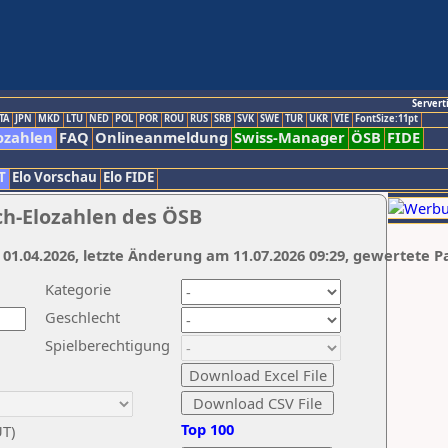
Servert
TA
JPN
MKD
LTU
NED
POL
POR
ROU
RUS
SRB
SVK
SWE
TUR
UKR
VIE
FontSize:11pt
ozahlen
FAQ
Onlineanmeldung
Swiss-Manager
ÖSB
FIDE
T
Elo Vorschau
Elo FIDE
ch-Elozahlen des ÖSB
 01.04.2026, letzte Änderung am 11.07.2026 09:29, gewertete P
Kategorie
Geschlecht
Spielberechtigung
Top 100
UT)