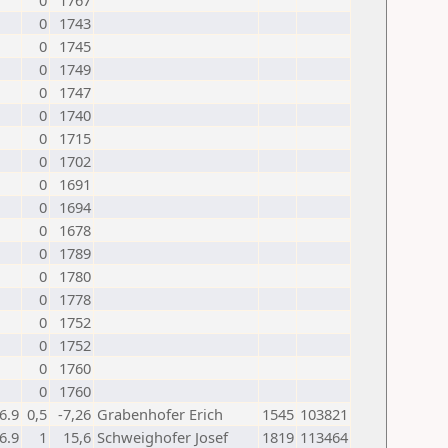
0
1767
0
1743
0
1745
0
1749
0
1747
0
1740
0
1715
0
1702
0
1691
0
1694
0
1678
0
1789
0
1780
0
1778
0
1752
0
1752
0
1760
0
1760
6.9
0,5
-7,26
Grabenhofer Erich
1545
103821
6.9
1
15,6
Schweighofer Josef
1819
113464