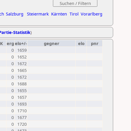
ch
Salzburg
Steiermark
Kärnten
Tirol
Vorarlberg
Partie-Statistik
)
K
erg
elo+/-
gegner
elo
pnr
0
1659
0
1652
0
1672
0
1665
0
1672
0
1688
0
1655
0
1657
0
1693
0
1710
0
1677
0
1720
0
1673