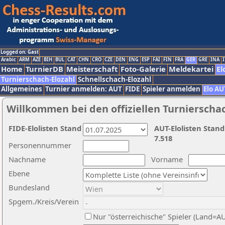
Logged on: Gast
Arabic
ARM
AZE
BIH
BUL
CAT
CHN
CRO
CZE
DEN
ENG
ESP
FAI
FIN
FRA
GER
GRE
INA
I
Home
TurnierDB
Meisterschaft
Foto-Galerie
Meldekartei
El
Turnierschach-Elozahl
Schnellschach-Elozahl
Allgemeines
Turnier anmelden: AUT
FIDE
Spieler anmelden
Elo AU
Willkommen bei den offiziellen Turnierscha
FIDE-Elolisten Stand
AUT-Elolisten Stand
7.518
Personennummer
Nachname
Vorname
Ebene
Bundesland
Spgem./Kreis/Verein
Nur "österreichische" Spieler (Land=A