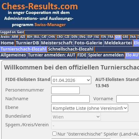
Logged on: Gast
Arabic
ARM
AZE
BIH
BUL
CAT
CHN
CRO
CZE
DEN
ENG
ESP
FAI
FIN
FRA
GER
GRE
INA
I
Home
TurnierDB
Meisterschaft
Foto-Galerie
Meldekartei
El
Turnierschach-Elozahl
Schnellschach-Elozahl
Allgemeines
Turnier anmelden: AUT
FIDE
Spieler anmelden
Elo AU
Willkommen bei den offiziellen Turnierscha
FIDE-Elolisten Stand
AUT-Elolisten Stand
13.945
Personennummer
Nachname
Vorname
Ebene
Bundesland
Spgem./Kreis/Verein
Nur "österreichische" Spieler (Land=A