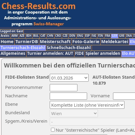
Logged on: Gast
Arabic
ARM
AZE
BIH
BUL
CAT
CHN
CRO
CZE
DEN
ENG
ESP
FAI
FIN
FRA
GER
GRE
INA
I
Home
TurnierDB
Meisterschaft
Foto-Galerie
Meldekartei
El
Turnierschach-Elozahl
Schnellschach-Elozahl
Allgemeines
Turnier anmelden: AUT
FIDE
Spieler anmelden
Elo AU
Willkommen bei den offiziellen Turnierscha
FIDE-Elolisten Stand
AUT-Elolisten Stand
10.879
Personennummer
Nachname
Vorname
Ebene
Bundesland
Spgem./Kreis/Verein
Nur "österreichische" Spieler (Land=A