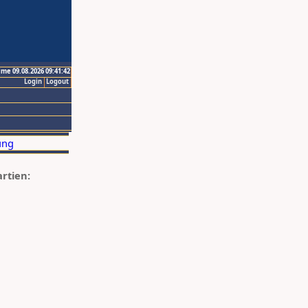
ime 09.08.2026 09:41:42
Login
Logout
artien: