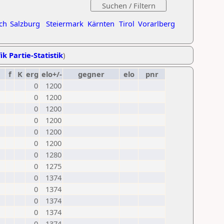
ch
Salzburg
Steiermark
Kärnten
Tirol
Vorarlberg
ik Partie-Statistik
)
f
K
erg
elo+/-
gegner
elo
pnr
0
1200
0
1200
0
1200
0
1200
0
1200
0
1200
0
1280
0
1275
0
1374
0
1374
0
1374
0
1374
0
1374