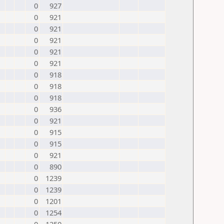
0
927
0
921
0
921
0
921
0
921
0
921
0
918
0
918
0
918
0
936
0
921
0
915
0
915
0
921
0
890
0
1239
0
1239
0
1201
0
1254