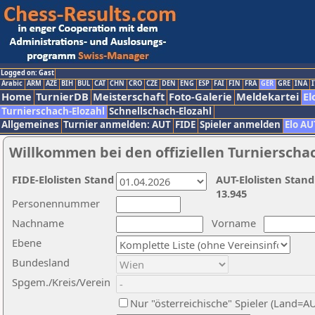
Logged on: Gast
Arabic
ARM
AZE
BIH
BUL
CAT
CHN
CRO
CZE
DEN
ENG
ESP
FAI
FIN
FRA
GER
GRE
INA
I
Home
TurnierDB
Meisterschaft
Foto-Galerie
Meldekartei
El
Turnierschach-Elozahl
Schnellschach-Elozahl
Allgemeines
Turnier anmelden: AUT
FIDE
Spieler anmelden
Elo AU
Willkommen bei den offiziellen Turnierscha
FIDE-Elolisten Stand
AUT-Elolisten Stand
13.945
Personennummer
Nachname
Vorname
Ebene
Bundesland
Spgem./Kreis/Verein
Nur "österreichische" Spieler (Land=A