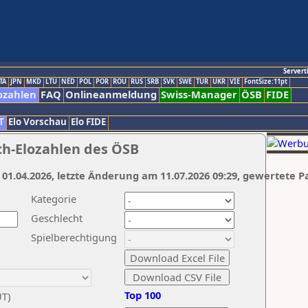
Servert
TA
JPN
MKD
LTU
NED
POL
POR
ROU
RUS
SRB
SVK
SWE
TUR
UKR
VIE
FontSize:11pt
ozahlen
FAQ
Onlineanmeldung
Swiss-Manager
ÖSB
FIDE
T
Elo Vorschau
Elo FIDE
ch-Elozahlen des ÖSB
 01.04.2026, letzte Änderung am 11.07.2026 09:29, gewertete P
Kategorie
Geschlecht
Spielberechtigung
Top 100
UT)