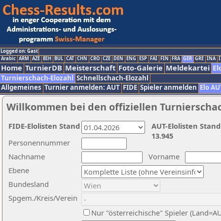
Logged on: Gast
Arabic
ARM
AZE
BIH
BUL
CAT
CHN
CRO
CZE
DEN
ENG
ESP
FAI
FIN
FRA
GER
GRE
INA
I
Home
TurnierDB
Meisterschaft
Foto-Galerie
Meldekartei
El
Turnierschach-Elozahl
Schnellschach-Elozahl
Allgemeines
Turnier anmelden: AUT
FIDE
Spieler anmelden
Elo AU
Willkommen bei den offiziellen Turnierscha
FIDE-Elolisten Stand
AUT-Elolisten Stand
13.945
Personennummer
Nachname
Vorname
Ebene
Bundesland
Spgem./Kreis/Verein
Nur "österreichische" Spieler (Land=A