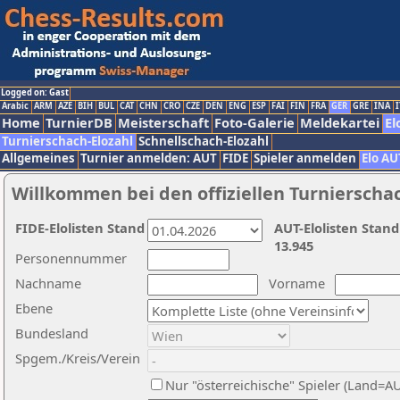
Logged on: Gast
Arabic
ARM
AZE
BIH
BUL
CAT
CHN
CRO
CZE
DEN
ENG
ESP
FAI
FIN
FRA
GER
GRE
INA
I
Home
TurnierDB
Meisterschaft
Foto-Galerie
Meldekartei
El
Turnierschach-Elozahl
Schnellschach-Elozahl
Allgemeines
Turnier anmelden: AUT
FIDE
Spieler anmelden
Elo AU
Willkommen bei den offiziellen Turnierscha
FIDE-Elolisten Stand
AUT-Elolisten Stand
13.945
Personennummer
Nachname
Vorname
Ebene
Bundesland
Spgem./Kreis/Verein
Nur "österreichische" Spieler (Land=A