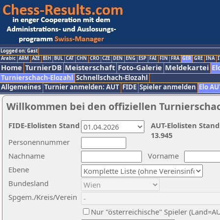
Logged on: Gast
Arabic
ARM
AZE
BIH
BUL
CAT
CHN
CRO
CZE
DEN
ENG
ESP
FAI
FIN
FRA
GER
GRE
INA
I
Home
TurnierDB
Meisterschaft
Foto-Galerie
Meldekartei
El
Turnierschach-Elozahl
Schnellschach-Elozahl
Allgemeines
Turnier anmelden: AUT
FIDE
Spieler anmelden
Elo AU
Willkommen bei den offiziellen Turnierscha
FIDE-Elolisten Stand
AUT-Elolisten Stand
13.945
Personennummer
Nachname
Vorname
Ebene
Bundesland
Spgem./Kreis/Verein
Nur "österreichische" Spieler (Land=A