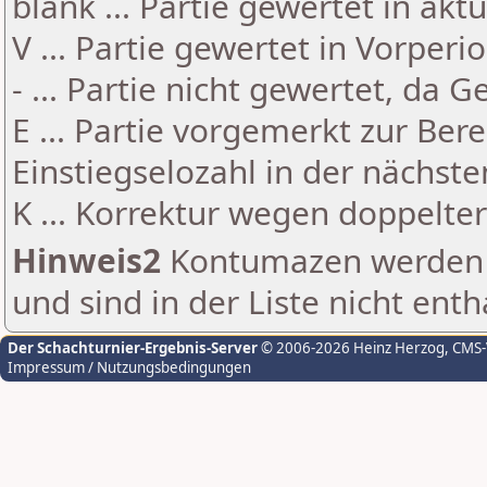
blank ... Partie gewertet in akt
V ... Partie gewertet in Vorperi
- ... Partie nicht gewertet, da 
E ... Partie vorgemerkt zur Be
Einstiegselozahl in der nächst
K ... Korrektur wegen doppelt
Hinweis2
Kontumazen werden g
und sind in der Liste nicht enth
Der Schachturnier-Ergebnis-Server
© 2006-2026 Heinz Herzog
, CMS
Impressum / Nutzungsbedingungen