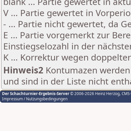
blank ... Partie gewertet in akt
V ... Partie gewertet in Vorperi
- ... Partie nicht gewertet, da 
E ... Partie vorgemerkt zur Be
Einstiegselozahl in der nächst
K ... Korrektur wegen doppelt
Hinweis2
Kontumazen werden g
und sind in der Liste nicht enth
Der Schachturnier-Ergebnis-Server
© 2006-2026 Heinz Herzog
, CMS
Impressum / Nutzungsbedingungen