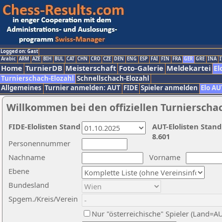
Logged on: Gast
Arabic
ARM
AZE
BIH
BUL
CAT
CHN
CRO
CZE
DEN
ENG
ESP
FAI
FIN
FRA
GER
GRE
INA
I
Home
TurnierDB
Meisterschaft
Foto-Galerie
Meldekartei
El
Turnierschach-Elozahl
Schnellschach-Elozahl
Allgemeines
Turnier anmelden: AUT
FIDE
Spieler anmelden
Elo AU
Willkommen bei den offiziellen Turnierscha
FIDE-Elolisten Stand
AUT-Elolisten Stand
8.601
Personennummer
Nachname
Vorname
Ebene
Bundesland
Spgem./Kreis/Verein
Nur "österreichische" Spieler (Land=A