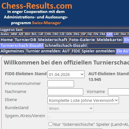
Logged on: Gast
Arabic
ARM
AZE
BIH
BUL
CAT
CHN
CRO
CZE
DEN
ENG
ESP
FAI
FIN
FRA
GER
GRE
INA
I
Home
TurnierDB
Meisterschaft
Foto-Galerie
Meldekartei
El
Turnierschach-Elozahl
Schnellschach-Elozahl
Allgemeines
Turnier anmelden: AUT
FIDE
Spieler anmelden
Elo AU
Willkommen bei den offiziellen Turnierscha
FIDE-Elolisten Stand
AUT-Elolisten Stand
13.945
Personennummer
Nachname
Vorname
Ebene
Bundesland
Spgem./Kreis/Verein
Nur "österreichische" Spieler (Land=A