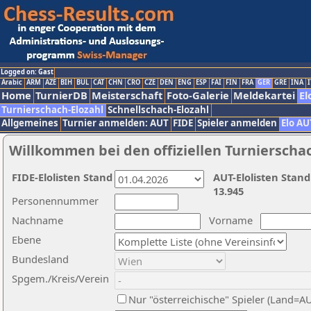
Logged on: Gast
Arabic
ARM
AZE
BIH
BUL
CAT
CHN
CRO
CZE
DEN
ENG
ESP
FAI
FIN
FRA
GER
GRE
INA
I
Home
TurnierDB
Meisterschaft
Foto-Galerie
Meldekartei
El
Turnierschach-Elozahl
Schnellschach-Elozahl
Allgemeines
Turnier anmelden: AUT
FIDE
Spieler anmelden
Elo AU
Willkommen bei den offiziellen Turnierscha
FIDE-Elolisten Stand
AUT-Elolisten Stand
13.945
Personennummer
Nachname
Vorname
Ebene
Bundesland
Spgem./Kreis/Verein
Nur "österreichische" Spieler (Land=A