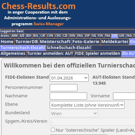
Logged on: Gast
Arabic
ARM
AZE
BIH
BUL
CAT
CHN
CRO
CZE
DEN
ENG
ESP
FAI
FIN
FRA
GER
GRE
INA
I
Home
TurnierDB
Meisterschaft
Foto-Galerie
Meldekartei
El
Turnierschach-Elozahl
Schnellschach-Elozahl
Allgemeines
Turnier anmelden: AUT
FIDE
Spieler anmelden
Elo AU
Willkommen bei den offiziellen Turnierscha
FIDE-Elolisten Stand
AUT-Elolisten Stand
13.945
Personennummer
Nachname
Vorname
Ebene
Bundesland
Spgem./Kreis/Verein
Nur "österreichische" Spieler (Land=A