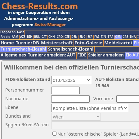
Logged on: Gast
Arabic
ARM
AZE
BIH
BUL
CAT
CHN
CRO
CZE
DEN
ENG
ESP
FAI
FIN
FRA
GER
GRE
INA
I
Home
TurnierDB
Meisterschaft
Foto-Galerie
Meldekartei
El
Turnierschach-Elozahl
Schnellschach-Elozahl
Allgemeines
Turnier anmelden: AUT
FIDE
Spieler anmelden
Elo AU
Willkommen bei den offiziellen Turnierscha
FIDE-Elolisten Stand
AUT-Elolisten Stand
13.945
Personennummer
Nachname
Vorname
Ebene
Bundesland
Spgem./Kreis/Verein
Nur "österreichische" Spieler (Land=A