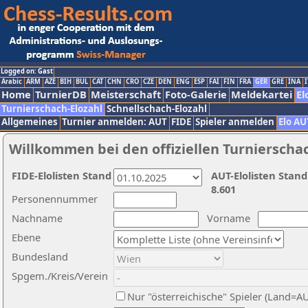
Logged on: Gast
Arabic
ARM
AZE
BIH
BUL
CAT
CHN
CRO
CZE
DEN
ENG
ESP
FAI
FIN
FRA
GER
GRE
INA
I
Home
TurnierDB
Meisterschaft
Foto-Galerie
Meldekartei
El
Turnierschach-Elozahl
Schnellschach-Elozahl
Allgemeines
Turnier anmelden: AUT
FIDE
Spieler anmelden
Elo AU
Willkommen bei den offiziellen Turnierscha
FIDE-Elolisten Stand
AUT-Elolisten Stand
8.601
Personennummer
Nachname
Vorname
Ebene
Bundesland
Spgem./Kreis/Verein
Nur "österreichische" Spieler (Land=A