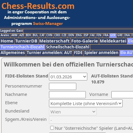
Logged on: Gast
Arabic
ARM
AZE
BIH
BUL
CAT
CHN
CRO
CZE
DEN
ENG
ESP
FAI
FIN
FRA
GER
GRE
INA
I
Home
TurnierDB
Meisterschaft
Foto-Galerie
Meldekartei
El
Turnierschach-Elozahl
Schnellschach-Elozahl
Allgemeines
Turnier anmelden: AUT
FIDE
Spieler anmelden
Elo AU
Willkommen bei den offiziellen Turnierscha
FIDE-Elolisten Stand
AUT-Elolisten Stand
10.879
Personennummer
Nachname
Vorname
Ebene
Bundesland
Spgem./Kreis/Verein
Nur "österreichische" Spieler (Land=A