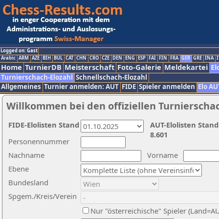
Logged on: Gast
Arabic
ARM
AZE
BIH
BUL
CAT
CHN
CRO
CZE
DEN
ENG
ESP
FAI
FIN
FRA
GER
GRE
INA
I
Home
TurnierDB
Meisterschaft
Foto-Galerie
Meldekartei
El
Turnierschach-Elozahl
Schnellschach-Elozahl
Allgemeines
Turnier anmelden: AUT
FIDE
Spieler anmelden
Elo AU
Willkommen bei den offiziellen Turnierscha
FIDE-Elolisten Stand
AUT-Elolisten Stand
8.601
Personennummer
Nachname
Vorname
Ebene
Bundesland
Spgem./Kreis/Verein
Nur "österreichische" Spieler (Land=A