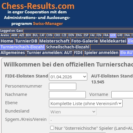
Logged on: Gast
Arabic
ARM
AZE
BIH
BUL
CAT
CHN
CRO
CZE
DEN
ENG
ESP
FAI
FIN
FRA
GER
GRE
INA
I
Home
TurnierDB
Meisterschaft
Foto-Galerie
Meldekartei
El
Turnierschach-Elozahl
Schnellschach-Elozahl
Allgemeines
Turnier anmelden: AUT
FIDE
Spieler anmelden
Elo AU
Willkommen bei den offiziellen Turnierscha
FIDE-Elolisten Stand
AUT-Elolisten Stand
13.945
Personennummer
Nachname
Vorname
Ebene
Bundesland
Spgem./Kreis/Verein
Nur "österreichische" Spieler (Land=A