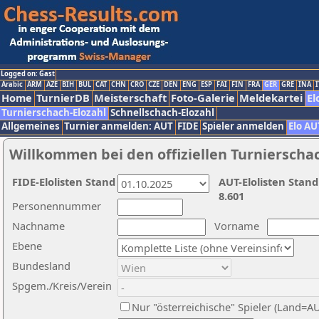
Logged on: Gast
Arabic
ARM
AZE
BIH
BUL
CAT
CHN
CRO
CZE
DEN
ENG
ESP
FAI
FIN
FRA
GER
GRE
INA
I
Home
TurnierDB
Meisterschaft
Foto-Galerie
Meldekartei
El
Turnierschach-Elozahl
Schnellschach-Elozahl
Allgemeines
Turnier anmelden: AUT
FIDE
Spieler anmelden
Elo AU
Willkommen bei den offiziellen Turnierscha
FIDE-Elolisten Stand
AUT-Elolisten Stand
8.601
Personennummer
Nachname
Vorname
Ebene
Bundesland
Spgem./Kreis/Verein
Nur "österreichische" Spieler (Land=A