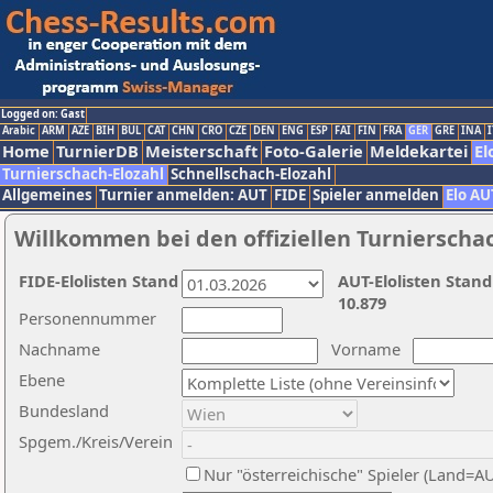
Logged on: Gast
Arabic
ARM
AZE
BIH
BUL
CAT
CHN
CRO
CZE
DEN
ENG
ESP
FAI
FIN
FRA
GER
GRE
INA
I
Home
TurnierDB
Meisterschaft
Foto-Galerie
Meldekartei
El
Turnierschach-Elozahl
Schnellschach-Elozahl
Allgemeines
Turnier anmelden: AUT
FIDE
Spieler anmelden
Elo AU
Willkommen bei den offiziellen Turnierscha
FIDE-Elolisten Stand
AUT-Elolisten Stand
10.879
Personennummer
Nachname
Vorname
Ebene
Bundesland
Spgem./Kreis/Verein
Nur "österreichische" Spieler (Land=A