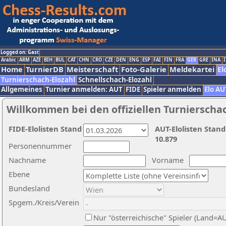
Logged on: Gast
Arabic
ARM
AZE
BIH
BUL
CAT
CHN
CRO
CZE
DEN
ENG
ESP
FAI
FIN
FRA
GER
GRE
INA
I
Home
TurnierDB
Meisterschaft
Foto-Galerie
Meldekartei
El
Turnierschach-Elozahl
Schnellschach-Elozahl
Allgemeines
Turnier anmelden: AUT
FIDE
Spieler anmelden
Elo AU
Willkommen bei den offiziellen Turnierscha
FIDE-Elolisten Stand
AUT-Elolisten Stand
10.879
Personennummer
Nachname
Vorname
Ebene
Bundesland
Spgem./Kreis/Verein
Nur "österreichische" Spieler (Land=A