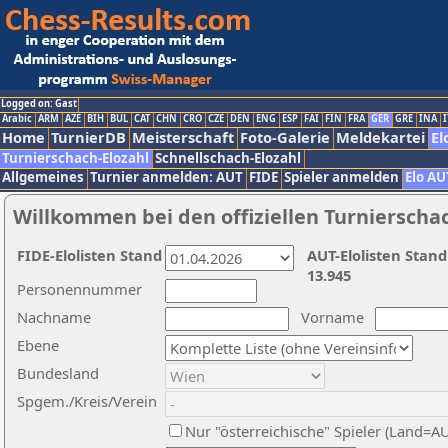
Logged on: Gast
Arabic
ARM
AZE
BIH
BUL
CAT
CHN
CRO
CZE
DEN
ENG
ESP
FAI
FIN
FRA
GER
GRE
INA
I
Home
TurnierDB
Meisterschaft
Foto-Galerie
Meldekartei
El
Turnierschach-Elozahl
Schnellschach-Elozahl
Allgemeines
Turnier anmelden: AUT
FIDE
Spieler anmelden
Elo AU
Willkommen bei den offiziellen Turnierscha
FIDE-Elolisten Stand
AUT-Elolisten Stand
13.945
Personennummer
Nachname
Vorname
Ebene
Bundesland
Spgem./Kreis/Verein
Nur "österreichische" Spieler (Land=A