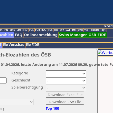
Servert
TA
JPN
MKD
LTU
NED
POL
POR
ROU
RUS
SRB
SVK
SWE
TUR
UKR
VIE
FontSize:11pt
ozahlen
FAQ
Onlineanmeldung
Swiss-Manager
ÖSB
FIDE
T
Elo Vorschau
Elo FIDE
ch-Elozahlen des ÖSB
 01.04.2026, letzte Änderung am 11.07.2026 09:29, gewertete P
Kategorie
Geschlecht
Spielberechtigung
Top 100
UT)