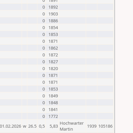
0
1891
0
1892
0
1903
0
1886
0
1854
0
1853
0
1871
0
1862
0
1872
0
1827
0
1820
0
1871
0
1871
0
1853
0
1849
0
1848
0
1841
0
1772
Hochwarter
01.02.2026
w
26.5
0,5
5,83
1939
105186
Martin