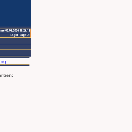
ime 06.08.2026 18:29:12
Login
Logout
artien: