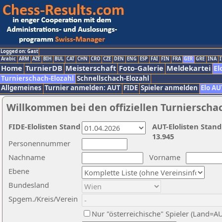
Logged on: Gast
Arabic
ARM
AZE
BIH
BUL
CAT
CHN
CRO
CZE
DEN
ENG
ESP
FAI
FIN
FRA
GER
GRE
INA
I
Home
TurnierDB
Meisterschaft
Foto-Galerie
Meldekartei
El
Turnierschach-Elozahl
Schnellschach-Elozahl
Allgemeines
Turnier anmelden: AUT
FIDE
Spieler anmelden
Elo AU
Willkommen bei den offiziellen Turnierscha
FIDE-Elolisten Stand
AUT-Elolisten Stand
13.945
Personennummer
Nachname
Vorname
Ebene
Bundesland
Spgem./Kreis/Verein
Nur "österreichische" Spieler (Land=A