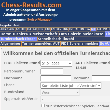
Logged on: Gast
Arabic
ARM
AZE
BIH
BUL
CAT
CHN
CRO
CZE
DEN
ENG
ESP
FAI
FIN
FRA
GER
GRE
INA
I
Home
TurnierDB
Meisterschaft
Foto-Galerie
Meldekartei
El
Turnierschach-Elozahl
Schnellschach-Elozahl
Allgemeines
Turnier anmelden: AUT
FIDE
Spieler anmelden
Elo AU
Willkommen bei den offiziellen Turnierscha
FIDE-Elolisten Stand
AUT-Elolisten Stand
13.945
Personennummer
Nachname
Vorname
Ebene
Bundesland
Spgem./Kreis/Verein
Nur "österreichische" Spieler (Land=A