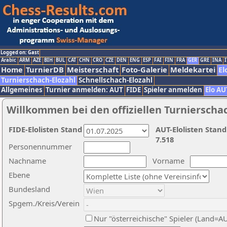
Logged on: Gast
Arabic
ARM
AZE
BIH
BUL
CAT
CHN
CRO
CZE
DEN
ENG
ESP
FAI
FIN
FRA
GER
GRE
INA
I
Home
TurnierDB
Meisterschaft
Foto-Galerie
Meldekartei
El
Turnierschach-Elozahl
Schnellschach-Elozahl
Allgemeines
Turnier anmelden: AUT
FIDE
Spieler anmelden
Elo AU
Willkommen bei den offiziellen Turnierscha
FIDE-Elolisten Stand
AUT-Elolisten Stand
7.518
Personennummer
Nachname
Vorname
Ebene
Bundesland
Spgem./Kreis/Verein
Nur "österreichische" Spieler (Land=A