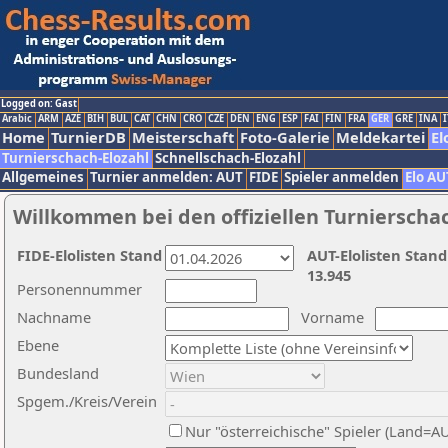
Logged on: Gast
Arabic
ARM
AZE
BIH
BUL
CAT
CHN
CRO
CZE
DEN
ENG
ESP
FAI
FIN
FRA
GER
GRE
INA
I
Home
TurnierDB
Meisterschaft
Foto-Galerie
Meldekartei
El
Turnierschach-Elozahl
Schnellschach-Elozahl
Allgemeines
Turnier anmelden: AUT
FIDE
Spieler anmelden
Elo AU
Willkommen bei den offiziellen Turnierscha
FIDE-Elolisten Stand
AUT-Elolisten Stand
13.945
Personennummer
Nachname
Vorname
Ebene
Bundesland
Spgem./Kreis/Verein
Nur "österreichische" Spieler (Land=A