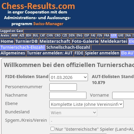
Logged on: Gast
Arabic
ARM
AZE
BIH
BUL
CAT
CHN
CRO
CZE
DEN
ENG
ESP
FAI
FIN
FRA
GER
GRE
INA
I
Home
TurnierDB
Meisterschaft
Foto-Galerie
Meldekartei
El
Turnierschach-Elozahl
Schnellschach-Elozahl
Allgemeines
Turnier anmelden: AUT
FIDE
Spieler anmelden
Elo AU
Willkommen bei den offiziellen Turnierscha
FIDE-Elolisten Stand
AUT-Elolisten Stand
10.879
Personennummer
Nachname
Vorname
Ebene
Bundesland
Spgem./Kreis/Verein
Nur "österreichische" Spieler (Land=A