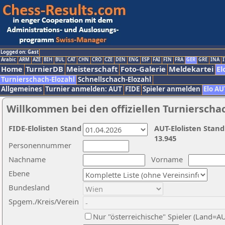
Logged on: Gast
Arabic
ARM
AZE
BIH
BUL
CAT
CHN
CRO
CZE
DEN
ENG
ESP
FAI
FIN
FRA
GER
GRE
INA
I
Home
TurnierDB
Meisterschaft
Foto-Galerie
Meldekartei
El
Turnierschach-Elozahl
Schnellschach-Elozahl
Allgemeines
Turnier anmelden: AUT
FIDE
Spieler anmelden
Elo AU
Willkommen bei den offiziellen Turnierscha
FIDE-Elolisten Stand
AUT-Elolisten Stand
13.945
Personennummer
Nachname
Vorname
Ebene
Bundesland
Spgem./Kreis/Verein
Nur "österreichische" Spieler (Land=A