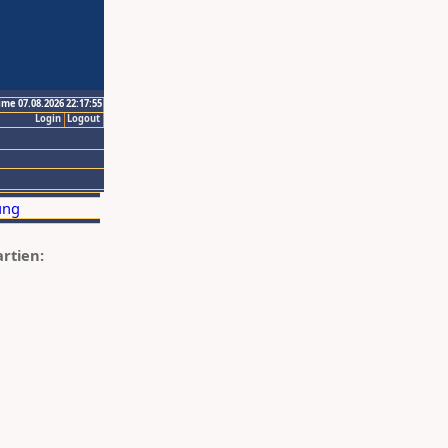
ime 07.08.2026 22:17:55
Login
Logout
artien: