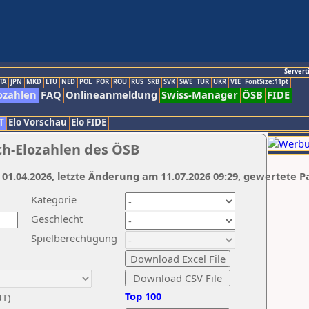
Servert
TA
JPN
MKD
LTU
NED
POL
POR
ROU
RUS
SRB
SVK
SWE
TUR
UKR
VIE
FontSize:11pt
ozahlen
FAQ
Onlineanmeldung
Swiss-Manager
ÖSB
FIDE
T
Elo Vorschau
Elo FIDE
ch-Elozahlen des ÖSB
 01.04.2026, letzte Änderung am 11.07.2026 09:29, gewertete P
Kategorie
Geschlecht
Spielberechtigung
Top 100
UT)