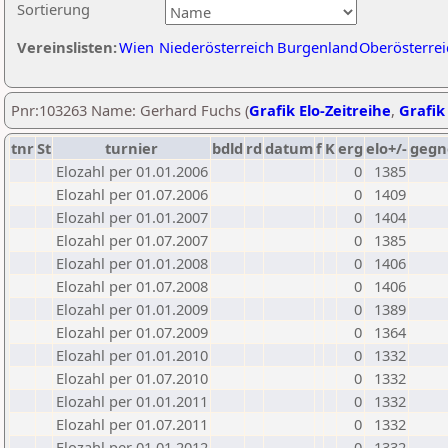
Sortierung
Vereinslisten:
Wien
Niederösterreich
Burgenland
Oberösterrei
Pnr:103263 Name: Gerhard Fuchs (
Grafik Elo-Zeitreihe
,
Grafik 
tnr
St
turnier
bdld
rd
datum
f
K
erg
elo+/-
gegn
Elozahl per 01.01.2006
0
1385
Elozahl per 01.07.2006
0
1409
Elozahl per 01.01.2007
0
1404
Elozahl per 01.07.2007
0
1385
Elozahl per 01.01.2008
0
1406
Elozahl per 01.07.2008
0
1406
Elozahl per 01.01.2009
0
1389
Elozahl per 01.07.2009
0
1364
Elozahl per 01.01.2010
0
1332
Elozahl per 01.07.2010
0
1332
Elozahl per 01.01.2011
0
1332
Elozahl per 01.07.2011
0
1332
Elozahl per 01.01.2012
0
1332