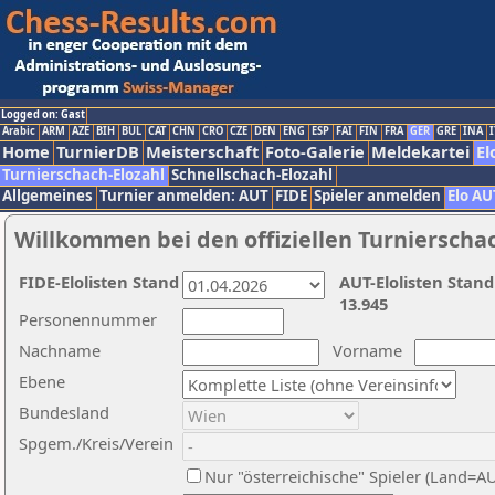
Logged on: Gast
Arabic
ARM
AZE
BIH
BUL
CAT
CHN
CRO
CZE
DEN
ENG
ESP
FAI
FIN
FRA
GER
GRE
INA
I
Home
TurnierDB
Meisterschaft
Foto-Galerie
Meldekartei
El
Turnierschach-Elozahl
Schnellschach-Elozahl
Allgemeines
Turnier anmelden: AUT
FIDE
Spieler anmelden
Elo AU
Willkommen bei den offiziellen Turnierscha
FIDE-Elolisten Stand
AUT-Elolisten Stand
13.945
Personennummer
Nachname
Vorname
Ebene
Bundesland
Spgem./Kreis/Verein
Nur "österreichische" Spieler (Land=A