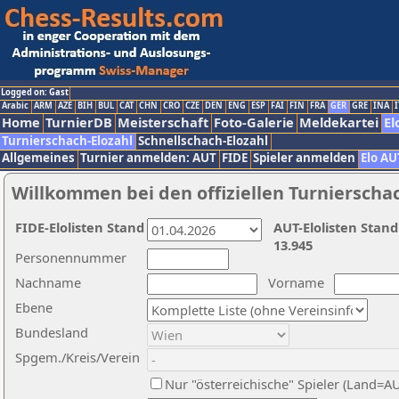
Logged on: Gast
Arabic
ARM
AZE
BIH
BUL
CAT
CHN
CRO
CZE
DEN
ENG
ESP
FAI
FIN
FRA
GER
GRE
INA
I
Home
TurnierDB
Meisterschaft
Foto-Galerie
Meldekartei
El
Turnierschach-Elozahl
Schnellschach-Elozahl
Allgemeines
Turnier anmelden: AUT
FIDE
Spieler anmelden
Elo AU
Willkommen bei den offiziellen Turnierscha
FIDE-Elolisten Stand
AUT-Elolisten Stand
13.945
Personennummer
Nachname
Vorname
Ebene
Bundesland
Spgem./Kreis/Verein
Nur "österreichische" Spieler (Land=A