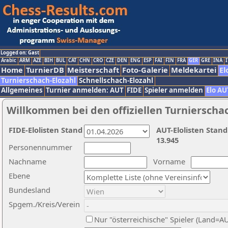
Logged on: Gast
Arabic
ARM
AZE
BIH
BUL
CAT
CHN
CRO
CZE
DEN
ENG
ESP
FAI
FIN
FRA
GER
GRE
INA
I
Home
TurnierDB
Meisterschaft
Foto-Galerie
Meldekartei
El
Turnierschach-Elozahl
Schnellschach-Elozahl
Allgemeines
Turnier anmelden: AUT
FIDE
Spieler anmelden
Elo AU
Willkommen bei den offiziellen Turnierscha
FIDE-Elolisten Stand
AUT-Elolisten Stand
13.945
Personennummer
Nachname
Vorname
Ebene
Bundesland
Spgem./Kreis/Verein
Nur "österreichische" Spieler (Land=A