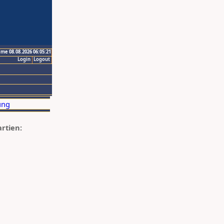
ime 08.08.2026 06:05:21
Login
Logout
artien: