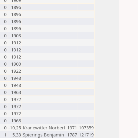
0
1909
0
1896
0
1896
0
1896
0
1896
0
1903
0
1912
0
1912
0
1912
0
1900
0
1922
0
1948
0
1948
0
1963
0
1972
0
1972
0
1972
0
1968
0
-10,25
Kranewitter Norbert
1971
107359
1
5,33
Spierings Benjamin
1787
121719