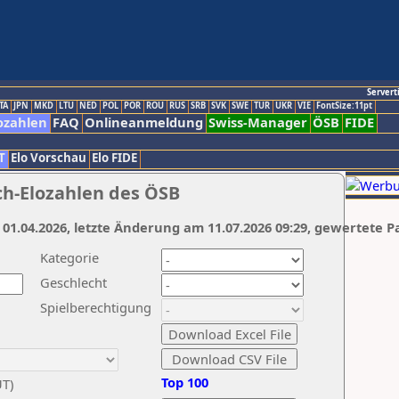
Servert
TA
JPN
MKD
LTU
NED
POL
POR
ROU
RUS
SRB
SVK
SWE
TUR
UKR
VIE
FontSize:11pt
ozahlen
FAQ
Onlineanmeldung
Swiss-Manager
ÖSB
FIDE
T
Elo Vorschau
Elo FIDE
ch-Elozahlen des ÖSB
 01.04.2026, letzte Änderung am 11.07.2026 09:29, gewertete P
Kategorie
Geschlecht
Spielberechtigung
Top 100
UT)