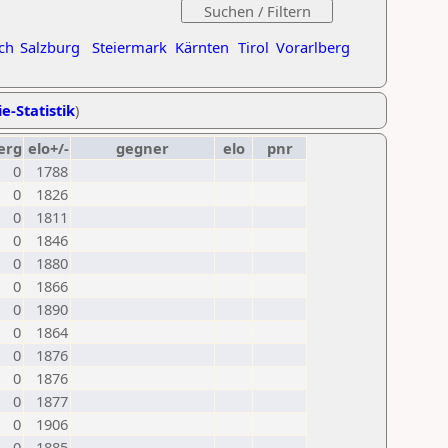
ch
Salzburg
Steiermark
Kärnten
Tirol
Vorarlberg
e-Statistik
)
erg
elo+/-
gegner
elo
pnr
0
1788
0
1826
0
1811
0
1846
0
1880
0
1866
0
1890
0
1864
0
1876
0
1876
0
1877
0
1906
0
1885