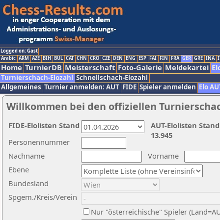
Logged on: Gast
Arabic
ARM
AZE
BIH
BUL
CAT
CHN
CRO
CZE
DEN
ENG
ESP
FAI
FIN
FRA
GER
GRE
INA
I
Home
TurnierDB
Meisterschaft
Foto-Galerie
Meldekartei
El
Turnierschach-Elozahl
Schnellschach-Elozahl
Allgemeines
Turnier anmelden: AUT
FIDE
Spieler anmelden
Elo AU
Willkommen bei den offiziellen Turnierscha
FIDE-Elolisten Stand
AUT-Elolisten Stand
13.945
Personennummer
Nachname
Vorname
Ebene
Bundesland
Spgem./Kreis/Verein
Nur "österreichische" Spieler (Land=A