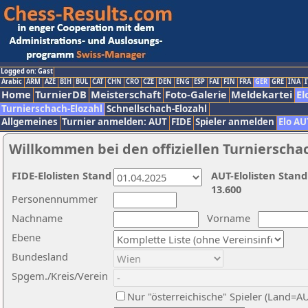
Logged on: Gast
Arabic
ARM
AZE
BIH
BUL
CAT
CHN
CRO
CZE
DEN
ENG
ESP
FAI
FIN
FRA
GER
GRE
INA
I
Home
TurnierDB
Meisterschaft
Foto-Galerie
Meldekartei
El
Turnierschach-Elozahl
Schnellschach-Elozahl
Allgemeines
Turnier anmelden: AUT
FIDE
Spieler anmelden
Elo AU
Willkommen bei den offiziellen Turnierscha
FIDE-Elolisten Stand
AUT-Elolisten Stand
13.600
Personennummer
Nachname
Vorname
Ebene
Bundesland
Spgem./Kreis/Verein
Nur "österreichische" Spieler (Land=A