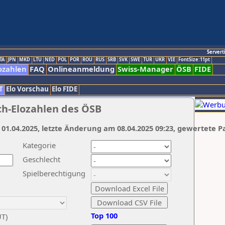
Servert
TA
JPN
MKD
LTU
NED
POL
POR
ROU
RUS
SRB
SVK
SWE
TUR
UKR
VIE
FontSize:11pt
ozahlen
FAQ
Onlineanmeldung
Swiss-Manager
ÖSB
FIDE
T
Elo Vorschau
Elo FIDE
ch-Elozahlen des ÖSB
 01.04.2025, letzte Änderung am 08.04.2025 09:23, gewertete P
Kategorie
Geschlecht
Spielberechtigung
Top 100
UT)