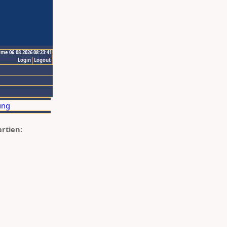
ime 06.08.2026 08:23:41
Login
Logout
artien: