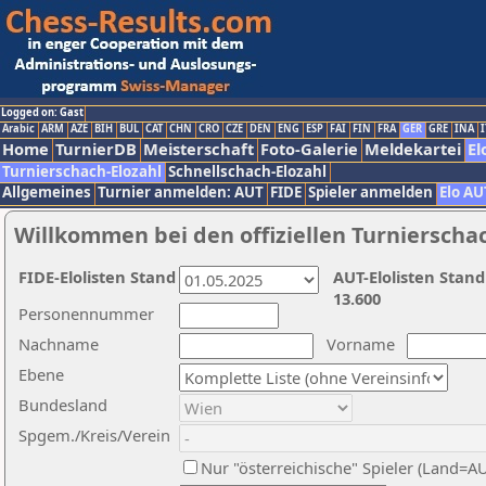
Logged on: Gast
Arabic
ARM
AZE
BIH
BUL
CAT
CHN
CRO
CZE
DEN
ENG
ESP
FAI
FIN
FRA
GER
GRE
INA
I
Home
TurnierDB
Meisterschaft
Foto-Galerie
Meldekartei
El
Turnierschach-Elozahl
Schnellschach-Elozahl
Allgemeines
Turnier anmelden: AUT
FIDE
Spieler anmelden
Elo AU
Willkommen bei den offiziellen Turnierscha
FIDE-Elolisten Stand
AUT-Elolisten Stand
13.600
Personennummer
Nachname
Vorname
Ebene
Bundesland
Spgem./Kreis/Verein
Nur "österreichische" Spieler (Land=A