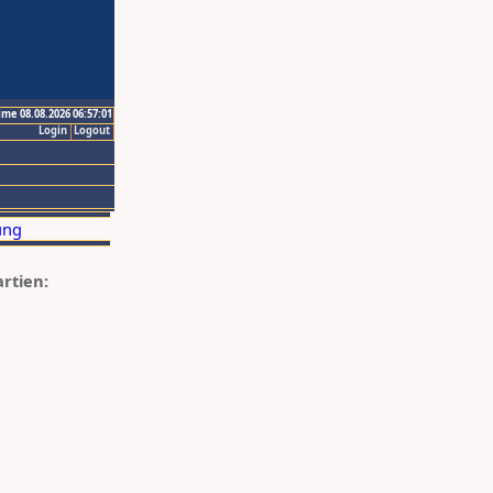
ime 08.08.2026 06:57:01
Login
Logout
artien: