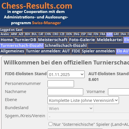
Logged on: Gast
Arabic
ARM
AZE
BIH
BUL
CAT
CHN
CRO
CZE
DEN
ENG
ESP
FAI
FIN
FRA
GER
GRE
INA
I
Home
TurnierDB
Meisterschaft
Foto-Galerie
Meldekartei
El
Turnierschach-Elozahl
Schnellschach-Elozahl
Allgemeines
Turnier anmelden: AUT
FIDE
Spieler anmelden
Elo AU
Willkommen bei den offiziellen Turnierscha
FIDE-Elolisten Stand
AUT-Elolisten Stand
8.601
Personennummer
Nachname
Vorname
Ebene
Bundesland
Spgem./Kreis/Verein
Nur "österreichische" Spieler (Land=A