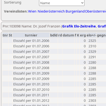
Sortierung
Vereinslisten:
Wien
Niederösterreich
Burgenland
Oberösterrei
Pnr:103098 Name: Dr. Jozef Franzen (
Grafik Elo-Zeitreihe
,
Grafi
tnr
St
turnier
bdld
rd
datum
f
K
erg
elo+/-
gegn
Elozahl per 01.01.2006
0
2325
Elozahl per 01.07.2006
0
2310
Elozahl per 01.01.2007
0
2329
Elozahl per 01.07.2007
0
2291
Elozahl per 01.01.2008
0
2280
Elozahl per 01.07.2008
0
2288
Elozahl per 01.01.2009
0
2288
Elozahl per 01.07.2009
0
2285
Elozahl per 01.01.2010
0
2285
Elozahl per 01.07.2010
0
2285
Elozahl per 01.01.2011
0
2285
Elozahl per 01.01.2012
0
2303
Elozahl per 01.04.2012
0
2303