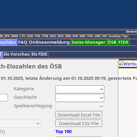
Servert
TA
JPN
MKD
LTU
NED
POL
POR
ROU
RUS
SRB
SVK
SWE
TUR
UKR
VIE
FontSize:11pt
ozahlen
FAQ
Onlineanmeldung
Swiss-Manager
ÖSB
FIDE
T
Elo Vorschau
Elo FIDE
ch-Elozahlen des ÖSB
 01.10.2025, letzte Änderung am 01.10.2025 09:19, gewertete P
Kategorie
Geschlecht
Spielberechtigung
Top 100
UT)