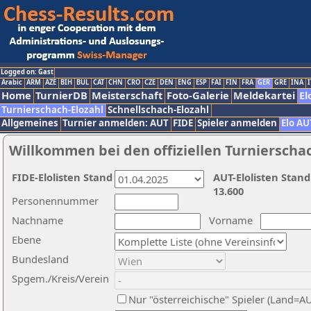
Logged on: Gast
Arabic
ARM
AZE
BIH
BUL
CAT
CHN
CRO
CZE
DEN
ENG
ESP
FAI
FIN
FRA
GER
GRE
INA
I
Home
TurnierDB
Meisterschaft
Foto-Galerie
Meldekartei
El
Turnierschach-Elozahl
Schnellschach-Elozahl
Allgemeines
Turnier anmelden: AUT
FIDE
Spieler anmelden
Elo AU
Willkommen bei den offiziellen Turnierscha
FIDE-Elolisten Stand
AUT-Elolisten Stand
13.600
Personennummer
Nachname
Vorname
Ebene
Bundesland
Spgem./Kreis/Verein
Nur "österreichische" Spieler (Land=A