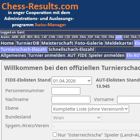
Logged on: Gast
Arabic
ARM
AZE
BIH
BUL
CAT
CHN
CRO
CZE
DEN
ENG
ESP
FAI
FIN
FRA
GER
GRE
INA
I
Home
TurnierDB
Meisterschaft
Foto-Galerie
Meldekartei
El
Turnierschach-Elozahl
Schnellschach-Elozahl
Allgemeines
Turnier anmelden: AUT
FIDE
Spieler anmelden
Elo AU
Willkommen bei den offiziellen Turnierscha
FIDE-Elolisten Stand
AUT-Elolisten Stand
13.945
Personennummer
Nachname
Vorname
Ebene
Bundesland
Spgem./Kreis/Verein
Nur "österreichische" Spieler (Land=A