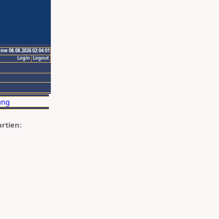
ime 08.08.2026 02:04:01
Login
Logout
artien: