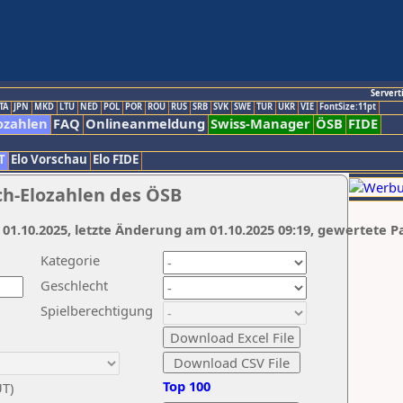
Servert
TA
JPN
MKD
LTU
NED
POL
POR
ROU
RUS
SRB
SVK
SWE
TUR
UKR
VIE
FontSize:11pt
ozahlen
FAQ
Onlineanmeldung
Swiss-Manager
ÖSB
FIDE
T
Elo Vorschau
Elo FIDE
ch-Elozahlen des ÖSB
 01.10.2025, letzte Änderung am 01.10.2025 09:19, gewertete P
Kategorie
Geschlecht
Spielberechtigung
Top 100
UT)