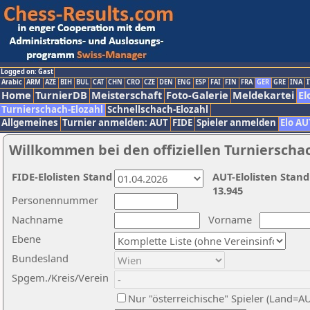
Logged on: Gast
Arabic
ARM
AZE
BIH
BUL
CAT
CHN
CRO
CZE
DEN
ENG
ESP
FAI
FIN
FRA
GER
GRE
INA
I
Home
TurnierDB
Meisterschaft
Foto-Galerie
Meldekartei
El
Turnierschach-Elozahl
Schnellschach-Elozahl
Allgemeines
Turnier anmelden: AUT
FIDE
Spieler anmelden
Elo AU
Willkommen bei den offiziellen Turnierscha
FIDE-Elolisten Stand
AUT-Elolisten Stand
13.945
Personennummer
Nachname
Vorname
Ebene
Bundesland
Spgem./Kreis/Verein
Nur "österreichische" Spieler (Land=A