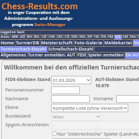
Logged on: Gast
Arabic
ARM
AZE
BIH
BUL
CAT
CHN
CRO
CZE
DEN
ENG
ESP
FAI
FIN
FRA
GER
GRE
INA
I
Home
TurnierDB
Meisterschaft
Foto-Galerie
Meldekartei
El
Turnierschach-Elozahl
Schnellschach-Elozahl
Allgemeines
Turnier anmelden: AUT
FIDE
Spieler anmelden
Elo AU
Willkommen bei den offiziellen Turnierscha
FIDE-Elolisten Stand
AUT-Elolisten Stand
10.879
Personennummer
Nachname
Vorname
Ebene
Bundesland
Spgem./Kreis/Verein
Nur "österreichische" Spieler (Land=A